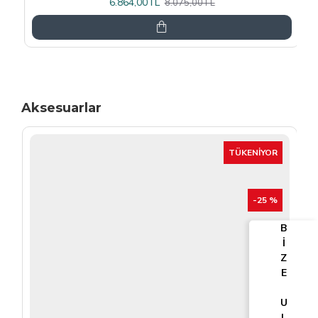
6.864,00TL
8.075,00TL
Aksesuarlar
TÜKENIYOR
-25 %
B
İ
Z
E
U
L