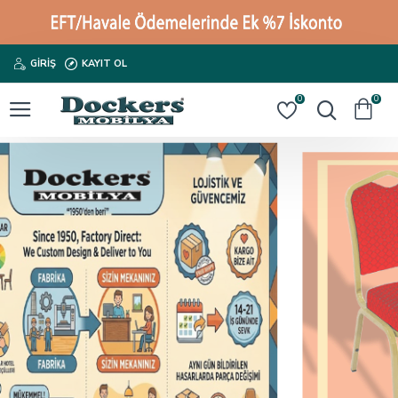
GIRIŞ
KAYIT OL
0
0