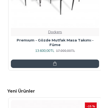
Dockers
Premıum - Gözde Mutfak Masa Takımı -
Füme
13.600,00TL
17.000,00TL
Yeni Ürünler
-15 %