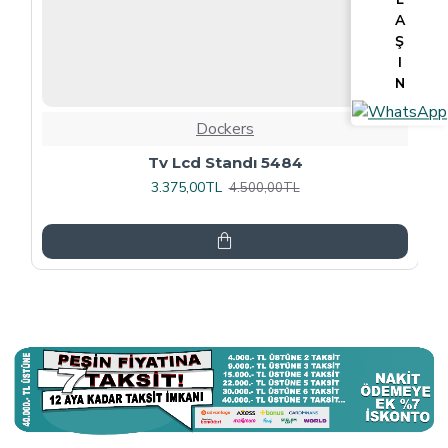
A
Ş
I
N
Dockers
Tv Lcd Standı 5484
3.375,00TL
4.500,00TL