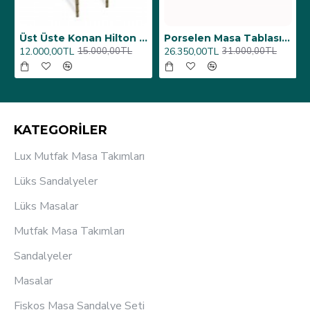
6 Adet)
Üst Üste Konan Hilton Konferans Sandalye - (4 Adet)
Porselen Masa Tablası 80X160
12.000,00TL
26.350,00TL
15.000,00TL
31.000,00TL
KATEGORİLER
Lux Mutfak Masa Takımları
Lüks Sandalyeler
Lüks Masalar
Mutfak Masa Takımları
Sandalyeler
Masalar
Fiskos Masa Sandalye Seti