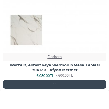
Dockers
Werzalit, Allzalit veya Wermodin Masa Tablası
70X120 - Afyon Mermer
6.080,00TL
7.600,00TL