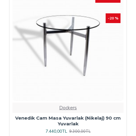
Dockers
Plaza Kare ESB Mutfak Masası (Werzalit,
Allzalit veya Wermodin Tablalı 80X80) -
Afyon Mermer