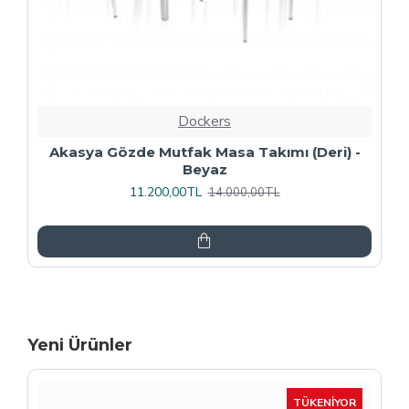
Dockers
Premıum - Gözde Mutfak Masa Takımı -
Füme
13.600,00TL
17.000,00TL
Yeni Ürünler
-15 %