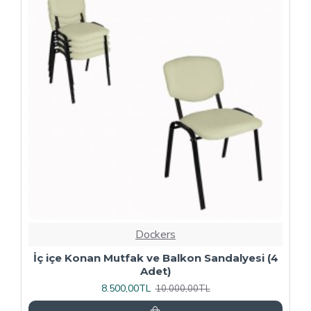
-20 %
Dockers
4
Kapitoneli Sandalye (Deri) (4 Adet) - Yeşil
9.600,00TL
12.000,00TL