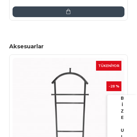
6.864,00TL
8.075,00TL
Aksesuarlar
TÜKENIYOR
-25 %
B
İ
Z
E
U
L