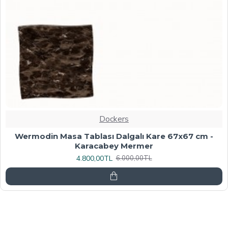
Dockers
Werzalit, Allzalit veya Wermodin Masa Tablası
70X120 - Afyon Mermer
6.080,00TL
7.600,00TL