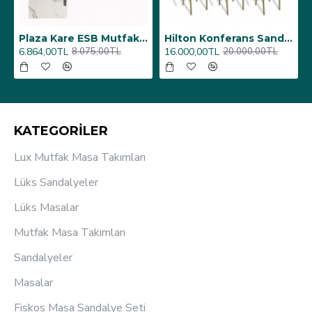
6 Adet)
Üst Üste Konan Hilton Konferans Sandalye - (4 Adet)
Porselen Masa Tablası 80X160
12.000,00TL
26.350,00TL
15.000,00TL
31.000,00TL
KATEGORİLER
Lux Mutfak Masa Takımları
Lüks Sandalyeler
Lüks Masalar
Mutfak Masa Takımları
Sandalyeler
Masalar
Fiskos Masa Sandalye Seti