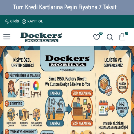
GIRIŞ
KAYIT OL
0
0