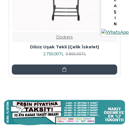
A
Ş
I
N
Dockers
Tv Lcd Standı 5484
3.375,00TL
4.500,00TL