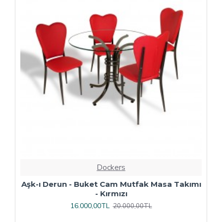
Dockers
ı
Çipa Döküm Ayak - Play Polipropilen Masa
Takımı - 70x120 (Werzalit, Wermodin veya
Allzalit Tabla) - Afyon Mermer-Antrasit
16.800,00TL
21.000,00TL