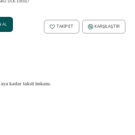
SKU:
DCK-105017
N AL
TAKIP ET
KARŞILAŞTIR
2 aya kadar taksit imkanı.