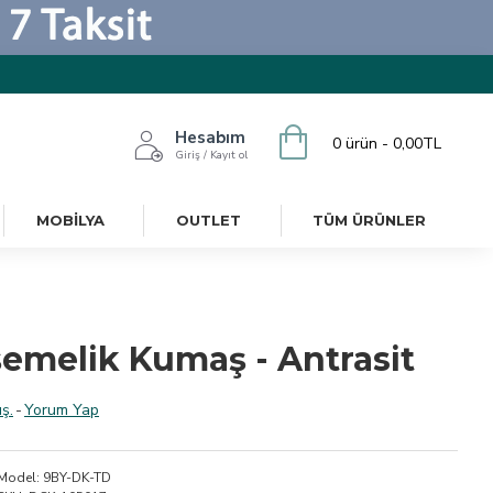
Hesabım
0 ürün - 0,00TL
Giriş / Kayıt ol
MOBILYA
OUTLET
TÜM ÜRÜNLER
emelik Kumaş - Antrasit
ş.
-
Yorum Yap
Model:
9BY-DK-TD