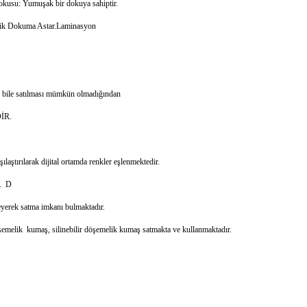
su: Yumuşak bir dokuya sahiptir.
plik Dokuma Astar.Laminasyon
k bile satılması mümkün olmadığından
İR.
aştırılarak dijital ortamda renkler eşlenmektedir.
r. D
eyerek satma imkanı bulmaktadır.
öşemelik kumaş, silinebilir döşemelik kumaş satmakta ve kullanmaktadır.