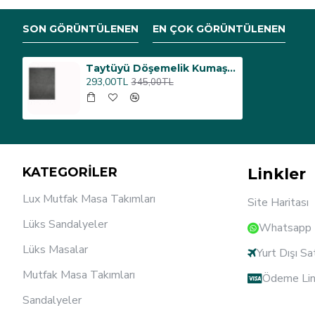
SON GÖRÜNTÜLENEN
EN ÇOK GÖRÜNTÜLENEN
Taytüyü Döşemelik Kumaş - Antrasit
293,00TL
345,00TL
KATEGORİLER
Linkler
Lux Mutfak Masa Takımları
Site Haritası
Lüks Sandalyeler
Whatsapp D
Lüks Masalar
Yurt Dışı Sa
Mutfak Masa Takımları
Ödeme Lin
Sandalyeler