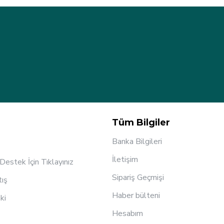
Tüm Bilgiler
Banka Bilgileri
İletişim
estek İçin Tıklayınız
Sipariş Geçmişi
tış
Haber bülteni
ki
Hesabım