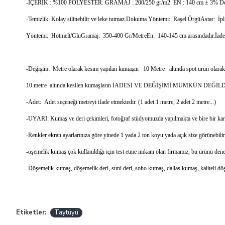
-İÇERİK : %100 POLYESTER. GRAMAJ : 200/250 gr/m2. EN : 140 cm ± 3% Doku
-Temizlik: Kolay silinebilir ve leke tutmaz.Dokuma Yöntemi: Raşel ÖrgüAstar: İ
Yöntemi: Hotmelt/GluGramaj: 350-400 Gr/MetreEn: 140-145 cm arasındadır.İade
-Değişim: Metre olarak kesim yapılan kumaşın 10 Metre altında spot ürün olara
10 metre altında kesilen kumaşların İADESİ VE DEĞİŞİMİ MÜMKÜN DEĞİLD
-Adet: Adet seçeneği metreyi ifade etmektedir. (1 adet 1 metre, 2 adet 2 metre...)
-UYARI: Kumaş ve deri çekimleri, fotoğraf stüdyomuzda yapılmakta ve bire bir karşıl
-Renkler ekran ayarlarınıza göre yinede 1 yada 2 ton koyu yada açık size görünebili
-öşemelik kumaş çok kullanıldığı için test etme imkanı olan firmamiz, bu ürünü den
-Döşemelik kumaş, döşemelik deri, suni deri, soho kumaş, dallas kumaş, kaliteli d
Etiketler:
Taytüyü