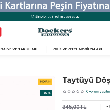
ŞIMDI ARA: (+90) 850 305 37 27
DALYE VE TAKIMLARI
OFIS VE OTEL MOBILYALARI
Taytüyü Döş
İNDIRIM
0 yorum yapılmı
-15 %
345,00TL