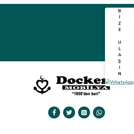
B
İ
Z
E
U
L
A
Ş
I
N